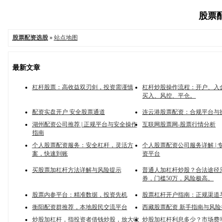
股票配
股票配资选股
»
站点地图
最新文章
杠杆股票：高收益双刃剑，投资需谨慎
杠杆炒股操作流程：开户、入
买入、风控、平仓。
配资实盘开户 安全股票通道
连云港股票配资：合规平台与
湖州配资公司推荐 | 正规平台与安全操作
互联网股票网-股票行情分析
指南
个人股票配资服务：安全杠杆，灵活方
个人股票配资公司服务详解 | 
案，快速到账
资平台
买股票加杠杆方法详解与风险提示
普通人加杠杆炒股？合法途径
券，门槛50万，风险极高。
股票内参平台：精准数据，投资先机
股票杠杆开户指南：正规渠道
衡阳配资群推荐，本地股民交流平台
西藏股票配资 新手指南与风险
炒股加杠杆，指投资者借钱炒股，放大收
炒股加杠杆利息多少？市场费