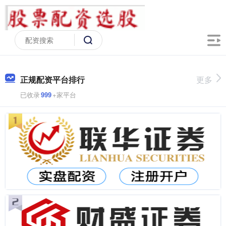
正规配资平台排行
更多
已收录
999
+家平台