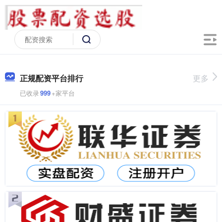
正规配资平台排行
更多
已收录
999
+家平台