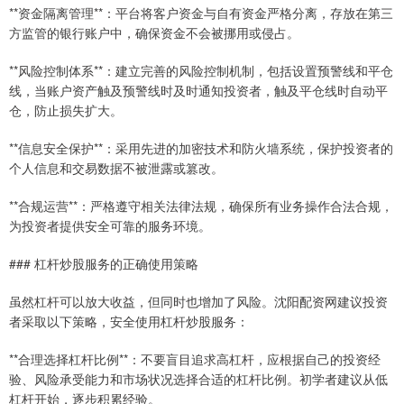
**资金隔离管理**：平台将客户资金与自有资金严格分离，存放在第三
方监管的银行账户中，确保资金不会被挪用或侵占。
**风险控制体系**：建立完善的风险控制机制，包括设置预警线和平仓
线，当账户资产触及预警线时及时通知投资者，触及平仓线时自动平
仓，防止损失扩大。
**信息安全保护**：采用先进的加密技术和防火墙系统，保护投资者的
个人信息和交易数据不被泄露或篡改。
**合规运营**：严格遵守相关法律法规，确保所有业务操作合法合规，
为投资者提供安全可靠的服务环境。
### 杠杆炒股服务的正确使用策略
虽然杠杆可以放大收益，但同时也增加了风险。沈阳配资网建议投资
者采取以下策略，安全使用杠杆炒股服务：
**合理选择杠杆比例**：不要盲目追求高杠杆，应根据自己的投资经
验、风险承受能力和市场状况选择合适的杠杆比例。初学者建议从低
杠杆开始，逐步积累经验。