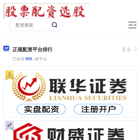
正规配资平台排行
更多
已收录
999
+家平台