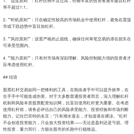
1. **适度原则**：杠杆比例不宜过高，经验丰富的投资者通常建议杠杆
率不超过1:1。
2. **时机原则**：只在确定性较高的市场机会中使用杠杆，避免在震荡
市或下跌趋势中盲目加杠杆。
3. **风控原则**：设置严格的止损线，确保任何单笔交易的潜在损失在
可承受范围内。
4. **能力原则**：只有对市场有深刻理解、风险控制能力强的投资者才
应考虑使用杠杆。
## 结语
股票杠杆交易如同一把锋利的工具，在熟练者手中可以提升效率，在
生手手中可能造成伤害。对于大多数普通投资者而言，深入理解杠杆
机制和风险本质股票配资知识网，比盲目使用杠杆更为重要。在考虑
使用杠杆前，请务必评估自己的风险承受能力、投资经验和市场判断
能力。记住巴菲特的名言："只有潮水退去，才知道谁在裸泳。"杠杆
不会创造投资能力，只会放大投资结果——无论是盈利还是亏损。理
性投资，量力而行，方能在股市的长跑中行稳致远。