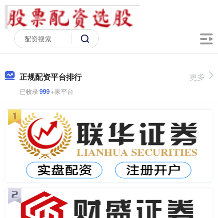
正规配资平台排行
更多
已收录
999
+家平台