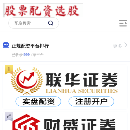
正规配资平台排行
更多
已收录
999
+家平台