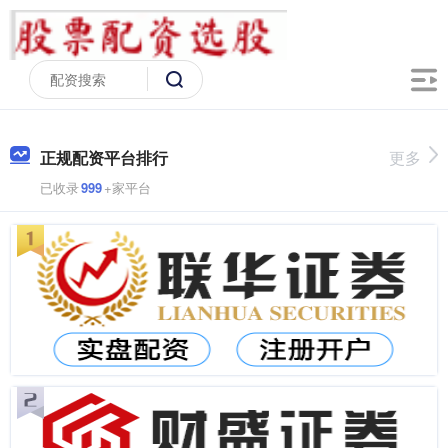
正规配资平台排行
更多
已收录
999
+家平台